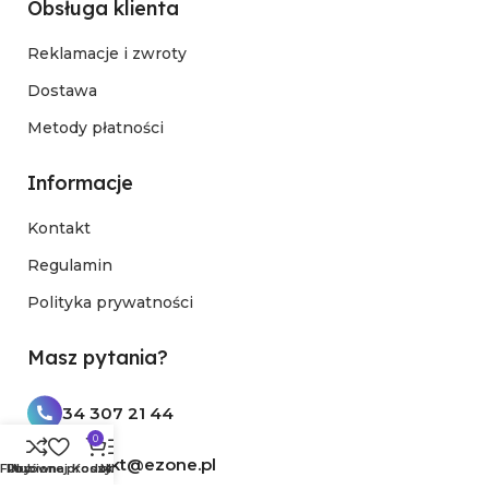
Obsługa klienta
Reklamacje i zwroty
Dostawa
Metody płatności
Informacje
Kontakt
Regulamin
Polityka prywatności
Masz pytania?
34 307 21 44
0
kontakt@ezone.pl
Filtry
Porównaj
Ulubione produkty
Koszyk
Menu