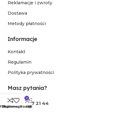
Reklamacje i zwroty
Dostawa
Metody płatności
Informacje
Kontakt
Regulamin
Polityka prywatności
Masz pytania?
0
34 307 21 44
Filtry
Porównaj
Ulubione produkty
Koszyk
Menu
kontakt@ezone.pl