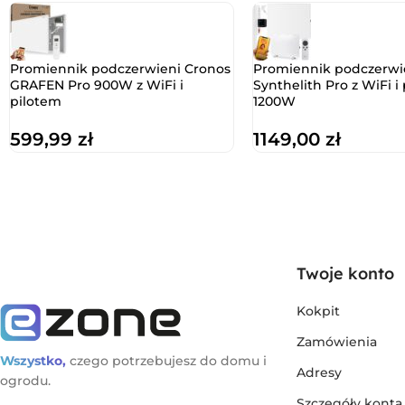
Promiennik podczerwieni Cronos
Promiennik podczerwi
GRAFEN Pro 900W z WiFi i
Synthelith Pro z WiFi i
pilotem
1200W
599,99
zł
1149,00
zł
Twoje konto
Kokpit
Zamówienia
Wszystko,
czego potrzebujesz do domu i
Adresy
ogrodu.
Szczegóły konta