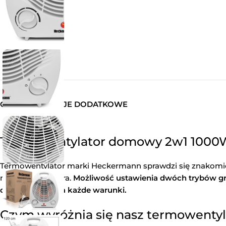
OPIS
INFORMACJE DODATKOWE
Termowentylator domowy 2w1 100
Termowentylator marki Heckermann sprawdzi się znakomicie
niska temperatura.
Możliwość ustawienia dwóch trybów gr
odpowiednim na każde warunki.
Czym wyróżnia się nasz termowentyl