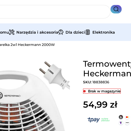
domu
Narzędzia i akcesoria
Dla dzieci
Elektronika
farelka 2w1 Heckermann 2000W
Termowentyl
Heckerma
SKU:
18838836
Brak w magazynie
54,99
zł