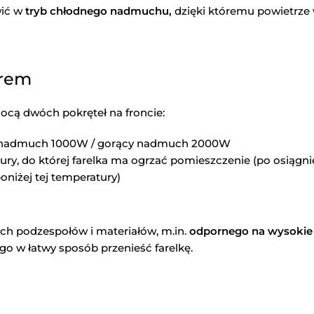
wić w
tryb chłodnego nadmuchu,
dzięki któremu powietrze
orem
ą dwóch pokręteł na froncie:
ły nadmuch 1000W / gorący nadmuch 2000W
ry, do której farelka ma ogrzać pomieszczenie (po osiągni
niżej tej temperatury)
ch podzespołów i materiałów, m.in.
odpornego na wysokie 
o w łatwy sposób przenieść farelkę.