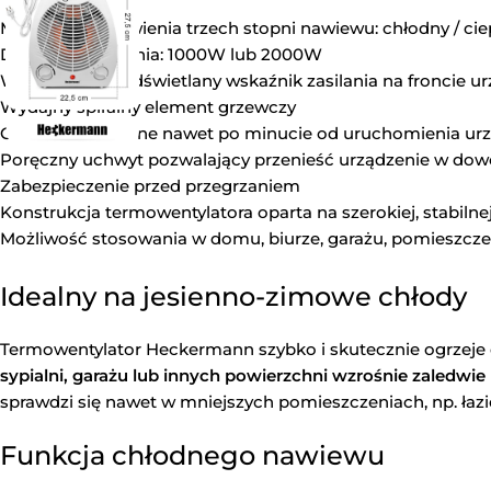
Możliwość ustawienia trzech stopni nawiewu: chłodny / ciep
Dwie moce grzania: 1000W lub 2000W
Wbudowany podświetlany wskaźnik zasilania na froncie ur
Wydajny spiralny element grzewczy
Ciepło odczuwalne nawet po minucie od uruchomienia ur
Poręczny uchwyt pozwalający przenieść urządzenie w dow
Zabezpieczenie przed przegrzaniem
Konstrukcja termowentylatora oparta na szerokiej, stabiln
Możliwość stosowania w domu, biurze, garażu, pomieszcze
Idealny na jesienno-zimowe chłody
Termowentylator Heckermann szybko i skutecznie ogrzeje
sypialni, garażu lub innych powierzchni wzrośnie zaledwie
sprawdzi się nawet w mniejszych pomieszczeniach, np. łazi
Funkcja chłodnego nawiewu