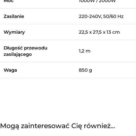
Moc
1000W / 2000W
Zasilanie
220-240V, 50/60 Hz
Wymiary
22,5 x 27,5 x 13 cm
Długość przewodu
1,2 m
zasilającego
Waga
850 g
Mogą zainteresować Cię również...