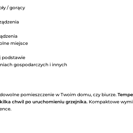
ły / gorący
ządzenia
ządzenia
olne miejsce
ej podstawie
niach gospodarczych i innych
 dowolne pomieszczenie w Twoim domu, czy biurze.
Temper
 kilka chwil po uruchomieniu grzejnika.
Kompaktowe wymiary
ence.