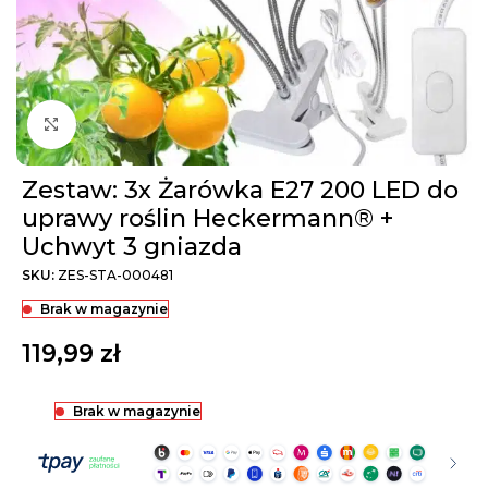
Kliknij aby powiększyć
Zestaw: 3x Żarówka E27 200 LED do
uprawy roślin Heckermann® +
Uchwyt 3 gniazda
SKU:
ZES-STA-000481
Brak w magazynie
119,99
zł
Brak w magazynie