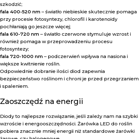
szkodzić;
fala 400-520 nm
– światło niebieskie skutecznie pomaga
przy procesie fotosyntezy, chlorofil i karotenoidy
pochłaniają go jeszcze więcej;
fala 610-720 nm
– światło czerwone stymuluje wzrost i
również pomaga w przeprowadzeniu procesu
fotosyntezy;
fala 720-1000 nm
– podczerwień wpływa na nasiona i
większe kwitnienie roślin.
Odpowiednie dobranie ilości diod zapewnia
bezpieczeństwo roślinom i chroni je przed przegrzaniem
i spaleniem.
Zaoszczędź na energii
Diody to najlepsze rozwiązanie, jeśli zależy nam na szybki
wzroście i energooszczędności. Żarówka LED do roślin
pobiera znacznie mniej energii niż standardowe żarówki
żarowe, czy halogenowe.